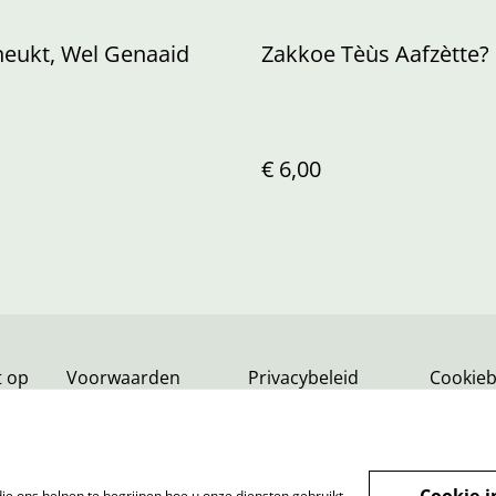
neukt, Wel Genaaid
Zakkoe Tèùs Aafzètte?
€ 6,00
 op
Voorwaarden
Privacybeleid
Cookieb
Cookie-i
ie ons helpen te begrijpen hoe u onze diensten gebruikt,